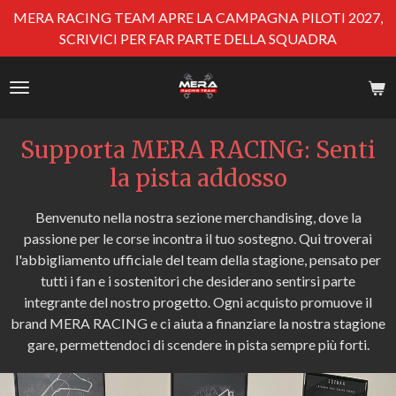
MERA RACING TEAM APRE LA CAMPAGNA PILOTI 2027,
Vai
SCRIVICI PER FAR PARTE DELLA SQUADRA
al
contenuto
principale
Supporta MERA RACING: Senti
la pista addosso
Benvenuto nella nostra sezione merchandising, dove la
passione per le corse incontra il tuo sostegno. Qui troverai
l'abbigliamento ufficiale del team della stagione, pensato per
tutti i fan e i sostenitori che desiderano sentirsi parte
integrante del nostro progetto. Ogni acquisto promuove il
brand MERA RACING e ci aiuta a finanziare la nostra stagione
gare, permettendoci di scendere in pista sempre più forti.