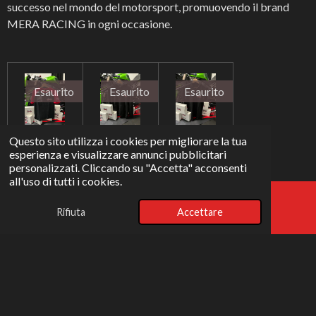
successo nel mondo del motorsport, promuovendo il brand
MERA RACING in ogni occasione.
Esaurito
Esaurito
Esaurito
T-SHIRT
HOODI
POLO
Questo sito utilizza i cookies per migliorare la tua
esperienza e visualizzare annunci pubblicitari
TEAM
E MERA
MERA
personalizzati. Cliccando su "Accetta" acconsenti
#2026
RACING
RACING
all'uso di tutti i cookies.
34,95 €
54,90 €
49,90 €
39,90 €
59,90 €
54,90 €
Rifiuta
Accettare
Email
Instagram
Avvisami quando disponibile
Avvisami quando disponibile
Avvisami quando disponibile